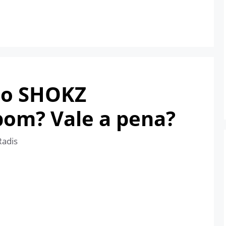
do SHOKZ
om? Vale a pena?
Radis