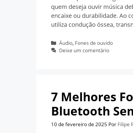
quem deseja ouvir música de
encaixe ou durabilidade. Ao c
utiliza condução óssea, tran
Categorias
Áudio
,
Fones de ouvido
Deixe um comentário
7 Melhores F
Bluetooth Sem
10 de fevereiro de 2025
Por
Filipe 