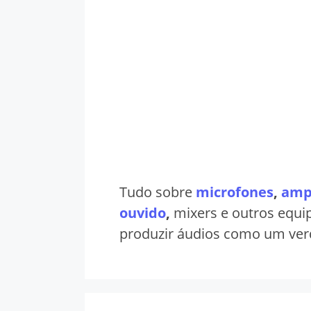
Tudo sobre
microfones
,
ampl
ouvido
,
mixers e outros equi
produzir áudios como um verd