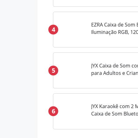
Caixa de Som Karao
de Graves/Agudos, 
com...
EZRA Caixa de Som 
4
Iluminação RGB, 1
Bateria 8H, IP67 À P
150W, TWS, com Mi
JYX Caixa de Som c
5
para Adultos e Crian
Som Bluetooth Portá
Microfones e Luzes 
Festas e Reuniões em
JYX Karaokê com 2 M
6
Caixa de Som Bluet
Microfone Sem Fio e
Adultos e Crianças, 
Festas em Casa, Ao Ar