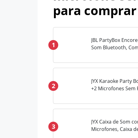
para comprar
JBL PartyBox Encore 
1
Som Bluetooth, Co
JYX Karaoke Party Bo
2
+2 Microfones Sem F
Profissional, Caixi
Luzes De Disco Para
Subwoofers De Palco
JYX Caixa de Som c
3
Microfones, Caixa 
Bluetooth para Adul