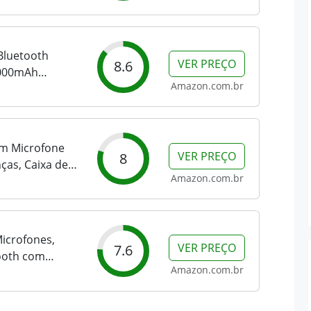
ke com Ajuste
Sistema de PA
Bluetooth
VER PREÇO
8.6
2000mAh
Amazon.com.br
rova D'Água,
crofone
om Microfone
VER PREÇO
8
ças, Caixa de
Amazon.com.br
til com 2
de DJ para
 Casa,...
icrofones,
VER PREÇO
7.6
ooth com
Amazon.com.br
 Luzes para
Portátil para
 Livre,...