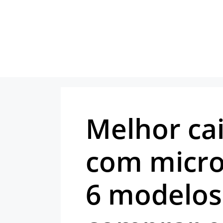
Pular
para
o
conteúdo
Melhor ca
com micro
6 modelos