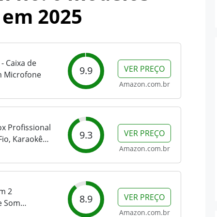
 em 2025
- Caixa de
VER PREÇO
9.9
m Microfone
Amazon.com.br
x Profissional
VER PREÇO
9.3
io, Karaokê
Amazon.com.br
nha De Som Com
 Reuniões,
,...
om 2
VER PREÇO
8.9
de Som
Amazon.com.br
tos e Crianças,