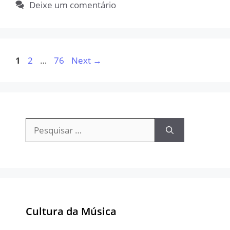
Deixe um comentário
Page
Page
Page
1
2
…
76
Next
→
Pesquisar
por:
Cultura da Música