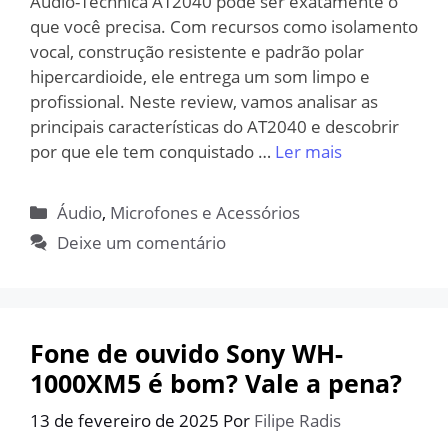
Audio-Technica AT2040 pode ser exatamente o
que você precisa. Com recursos como isolamento
vocal, construção resistente e padrão polar
hipercardioide, ele entrega um som limpo e
profissional. Neste review, vamos analisar as
principais características do AT2040 e descobrir
por que ele tem conquistado …
Ler mais
Categorias
Áudio
,
Microfones e Acessórios
Deixe um comentário
Fone de ouvido Sony WH-
1000XM5 é bom? Vale a pena?
13 de fevereiro de 2025
Por
Filipe Radis