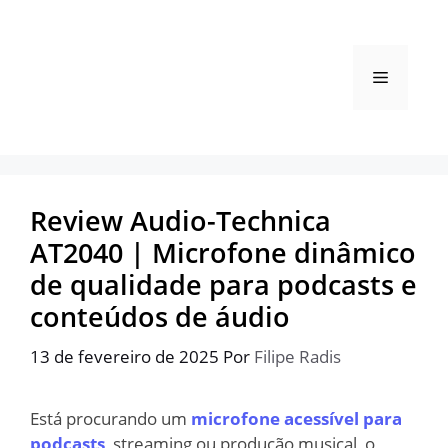
Pular
para
o
Menu
conteúdo
Review Audio-Technica
AT2040 | Microfone dinâmico
de qualidade para podcasts e
conteúdos de áudio
13 de fevereiro de 2025
Por
Filipe Radis
Está procurando um
microfone acessível para
podcasts
, streaming ou produção musical, o