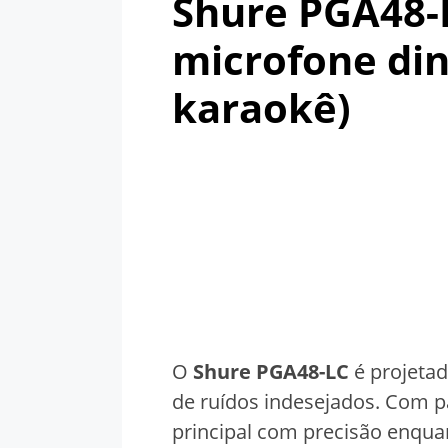
Shure PGA48-
microfone din
karaokê)
O
Shure PGA48-LC
é projetad
de ruídos indesejados. Com pa
principal com precisão enquan