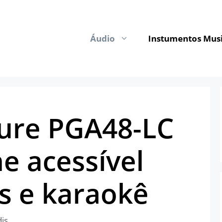
Áudio
Instumentos Musi
ure PGA48-LC
e acessível
s e karaokê
dis