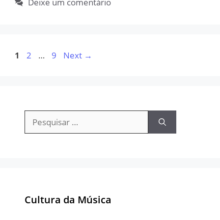
Deixe um comentário
Page
Page
Page
1
2
…
9
Next
→
Pesquisar
por:
Cultura da Música