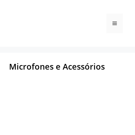
Pular
para
o
Menu
conteúdo
Microfones e Acessórios