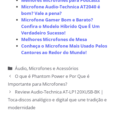
Melhores Microfones para Podcasts
Microfone Audio-Technica AT2040 é
bom? Vale a pena?
Microfone Gamer Bom e Barato?
Confira o Modelo Híbrido Que É Um
Verdadeiro Sucesso!
Melhores Microfones de Mesa
Conheça o Microfone Mais Usado Pelos
Cantores ao Redor do Mundo!
Categorias
Áudio
,
Microfones e Acessórios
O que é Phantom Power e Por Que é
Importante para Microfones?
Review Audio-Technica AT-LP120XUSB-BK |
Toca-discos analógico e digital que une tradição e
modernidade