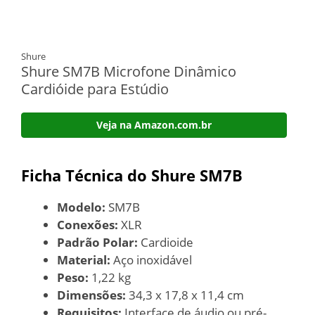
Shure
Shure SM7B Microfone Dinâmico
Cardióide para Estúdio
Veja na Amazon.com.br
Ficha Técnica do Shure SM7B
Modelo:
SM7B
Conexões:
XLR
Padrão Polar:
Cardioide
Material:
Aço inoxidável
Peso:
1,22 kg
Dimensões:
34,3 x 17,8 x 11,4 cm
Requisitos:
Interface de áudio ou pré-