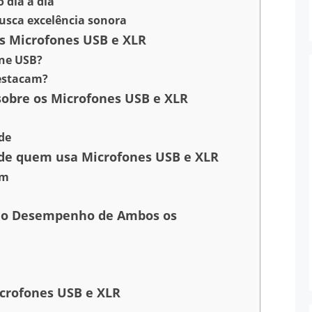
 dia a dia
usca excelência sonora
s Microfones USB e XLR
ne USB?
estacam?
sobre os Microfones USB e XLR
ade
de quem usa Microfones USB e XLR
am
r o Desempenho de Ambos os
icrofones USB e XLR