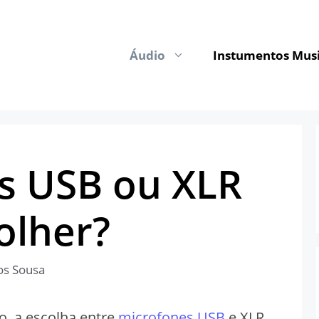
Áudio
Instumentos Musi
s USB ou XLR
olher?
os Sousa
io, a escolha entre
microfones USB
e XLR