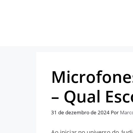
Pular
para
o
conteúdo
Microfone
– Qual Esc
31 de dezembro de 2024
Por
Marc
Ao iniciar no universo do áud