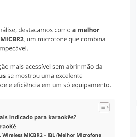
análise, destacamos como
a melhor
s MICBR2
, um microfone que combina
impecável.
ão mais acessível sem abrir mão da
us
se mostrou uma excelente
dade e eficiência em um só equipamento.
ais indicado para karaokês?
araoKê
L Wireless MICBR2 – JBL (Melhor Microfone