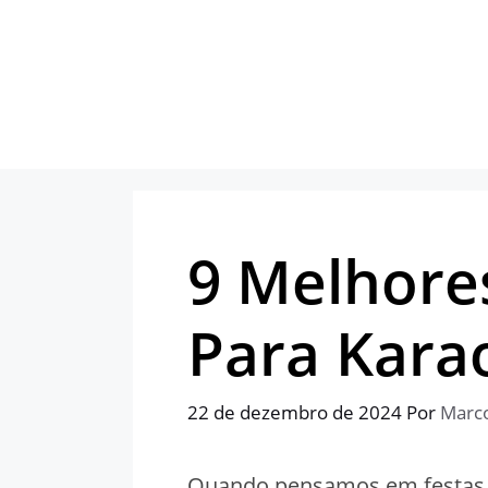
Pular
para
o
conteúdo
9 Melhore
Para Kara
22 de dezembro de 2024
Por
Marc
Quando pensamos em festas 