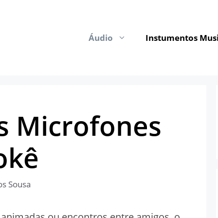
Áudio
Instumentos Musi
s Microfones
okê
os Sousa
animadas ou encontros entre amigos, o