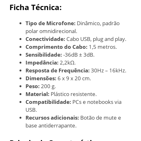
Ficha Técnica:
Tipo de Microfone:
Dinâmico, padrão
polar omnidirecional.
Conectividade:
Cabo USB, plug and play.
Comprimento do Cabo:
1,5 metros.
Sensibilidade:
-36dB ± 3dB.
Impedância:
2,2kΩ.
Resposta de Frequência:
30Hz – 16kHz.
Dimensões:
6 x 9 x 20 cm.
Peso:
200 g.
Material:
Plástico resistente.
Compatibilidade:
PCs e notebooks via
USB.
Recursos adicionais:
Botão de mute e
base antiderrapante.