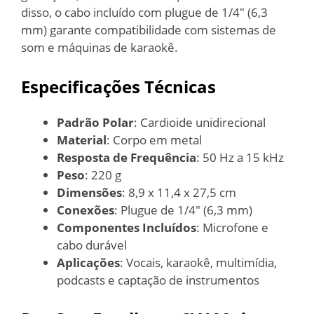
disso, o cabo incluído com plugue de 1/4″ (6,3
mm) garante compatibilidade com sistemas de
som e máquinas de karaokê.
Especificações Técnicas
Padrão Polar
: Cardioide unidirecional
Material
: Corpo em metal
Resposta de Frequência
: 50 Hz a 15 kHz
Peso
: 220 g
Dimensões
: 8,9 x 11,4 x 27,5 cm
Conexões
: Plugue de 1/4″ (6,3 mm)
Componentes Incluídos
: Microfone e
cabo durável
Aplicações
: Vocais, karaokê, multimídia,
podcasts e captação de instrumentos