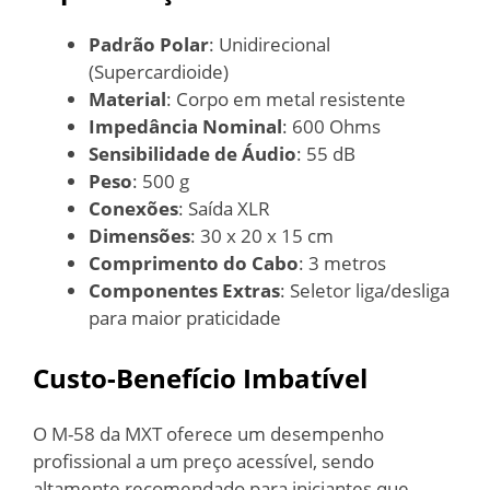
Padrão Polar
: Unidirecional
(Supercardioide)
Material
: Corpo em metal resistente
Impedância Nominal
: 600 Ohms
Sensibilidade de Áudio
: 55 dB
Peso
: 500 g
Conexões
: Saída XLR
Dimensões
: 30 x 20 x 15 cm
Comprimento do Cabo
: 3 metros
Componentes Extras
: Seletor liga/desliga
para maior praticidade
Custo-Benefício Imbatível
O M-58 da MXT oferece um desempenho
profissional a um preço acessível, sendo
altamente recomendado para iniciantes que