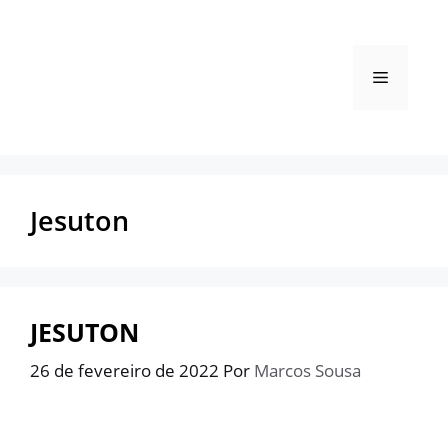
Pular
para
o
Menu
conteúdo
Jesuton
JESUTON
26 de fevereiro de 2022
Por
Marcos Sousa