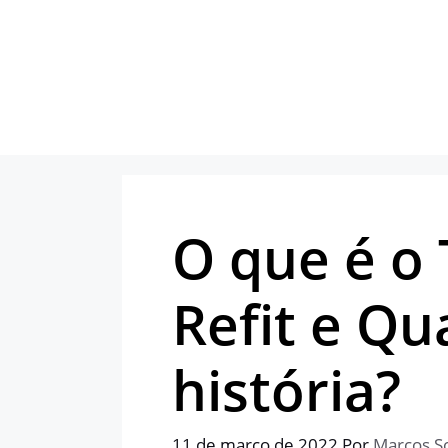
Pular
para
o
conteúdo
O que é o 
Refit e Qu
história?
11 de março de 2022
Por
Marcos S