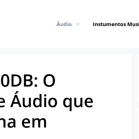
Áudio
Instumentos Musi
80DB: O
e Áudio que
na em