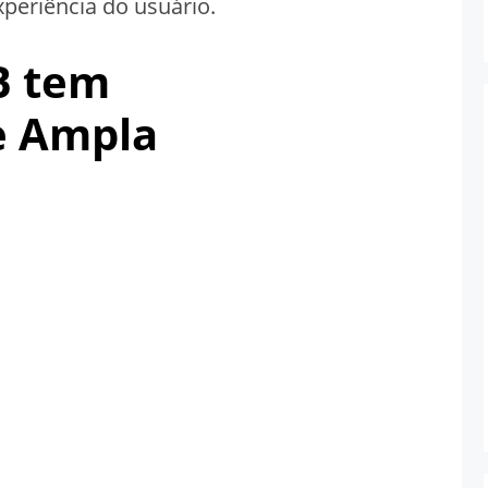
periência do usuário.
B tem
e Ampla