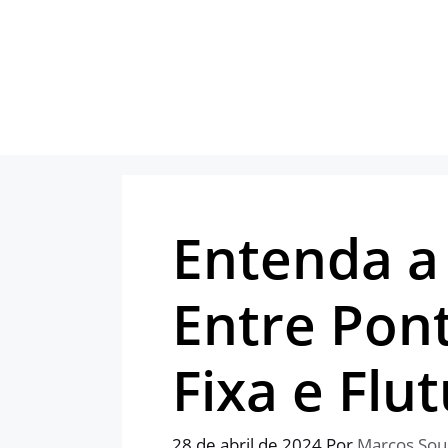
Pular
para
o
conteúdo
Entenda a
Entre Pont
Fixa e Flu
28 de abril de 2024
Por
Marcos Sou