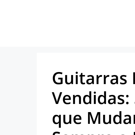
Pular
para
o
conteúdo
Guitarras 
Vendidas:
que Muda