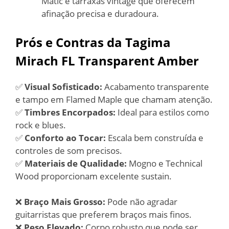
Matic e tarraxas vintage que oferecem
afinação precisa e duradoura.
Prós e Contras da Tagima
Mirach FL Transparent Amber
✅
Visual Sofisticado:
Acabamento transparente
e tampo em Flamed Maple que chamam atenção.
✅
Timbres Encorpados:
Ideal para estilos como
rock e blues.
✅
Conforto ao Tocar:
Escala bem construída e
controles de som precisos.
✅
Materiais de Qualidade:
Mogno e Technical
Wood proporcionam excelente sustain.
❌
Braço Mais Grosso:
Pode não agradar
guitarristas que preferem braços mais finos.
❌
Peso Elevado:
Corpo robusto que pode ser