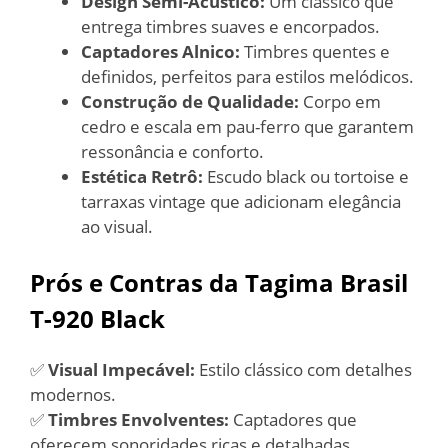
Design Semi-Acústico:
Um clássico que
entrega timbres suaves e encorpados.
Captadores Alnico:
Timbres quentes e
definidos, perfeitos para estilos melódicos.
Construção de Qualidade:
Corpo em
cedro e escala em pau-ferro que garantem
ressonância e conforto.
Estética Retrô:
Escudo black ou tortoise e
tarraxas vintage que adicionam elegância
ao visual.
Prós e Contras da Tagima Brasil
T-920 Black
✅
Visual Impecável:
Estilo clássico com detalhes
modernos.
✅
Timbres Envolventes:
Captadores que
oferecem sonoridades ricas e detalhadas.