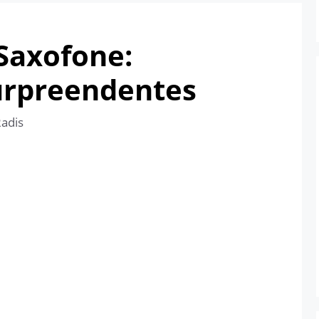
 Saxofone:
urpreendentes
Radis