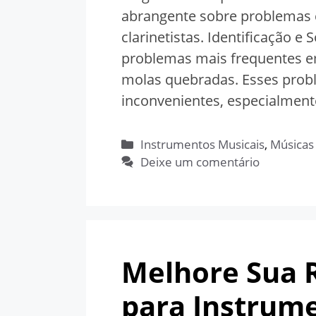
abrangente sobre problemas 
clarinetistas. Identificação 
problemas mais frequentes e
molas quebradas. Esses pro
inconvenientes, especialmen
Categorias
Instrumentos Musicais
,
Músicas
Deixe um comentário
Melhore Sua R
para Instrume