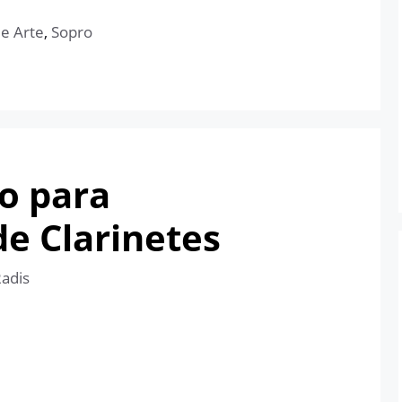
 e Arte
,
Sopro
vo para
e Clarinetes
Radis