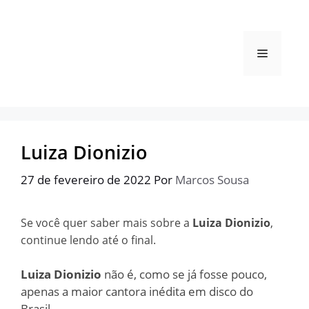
Pular
para
o
Menu
conteúdo
Luiza Dionizio
27 de fevereiro de 2022
Por
Marcos Sousa
Se você quer saber mais sobre a
Luiza Dionizio
,
continue lendo até o final.
Luiza Dionizio
não é, como se já fosse pouco,
apenas a maior cantora inédita em disco do
Brasil.