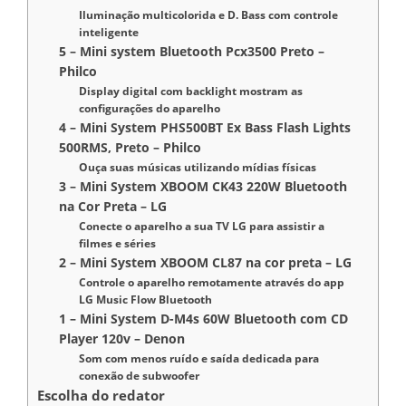
Iluminação multicolorida e D. Bass com controle
inteligente
5 – Mini system Bluetooth Pcx3500 Preto –
Philco
Display digital com backlight mostram as
configurações do aparelho
4 – Mini System PHS500BT Ex Bass Flash Lights
500RMS, Preto – Philco
Ouça suas músicas utilizando mídias físicas
3 – Mini System XBOOM CK43 220W Bluetooth
na Cor Preta – LG
Conecte o aparelho a sua TV LG para assistir a
filmes e séries
2 – Mini System XBOOM CL87 na cor preta – LG
Controle o aparelho remotamente através do app
LG Music Flow Bluetooth
1 – Mini System D-M4s 60W Bluetooth com CD
Player 120v – Denon
Som com menos ruído e saída dedicada para
conexão de subwoofer
Escolha do redator