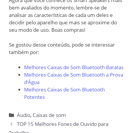
Agora que você conhece os Smart Speakers mais
bem avaliados do momento, lembre-se de
analisar as características de cada um deles e
decidir pelo aparelho que mais se aproxime do
seu modo de uso. Boas compras!
Se gostou desse conteúdo, pode se interessar
também por:
Melhores Caixas de Som Bluetooth Baratas
Melhores Caixas de Som Bluetooth a Prova
d’Água
Melhores Caixas de Som Bluetooth
Potentes
Categorias
Áudio
,
Caixas de som
TOP 15 Melhores Fones de Ouvido para
Trabalho