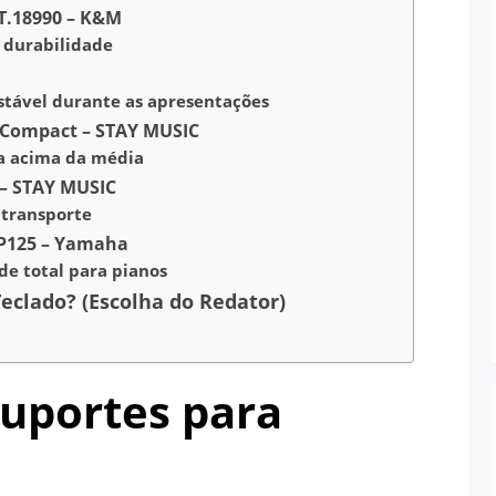
ST.18990 – K&M
 durabilidade
stável durante as apresentações
y Compact – STAY MUSIC
ia acima da média
 – STAY MUSIC
e transporte
 P125 – Yamaha
ade total para pianos
eclado? (Escolha do Redator)
Suportes para