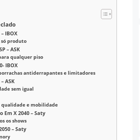
eclado
 – IBOX
 só produto
SP – ASK
para qualquer piso
0- IBOX
borrachas antiderrapantes e limitadores
 – ASK
dade sem igual
 qualidade e mobilidade
o Em X 2040 – Saty
os os shows
2050 – Saty
mory