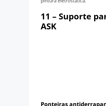
pintura eletrostática.
11 – S
uporte par
ASK
Ponteiras antiderrapan