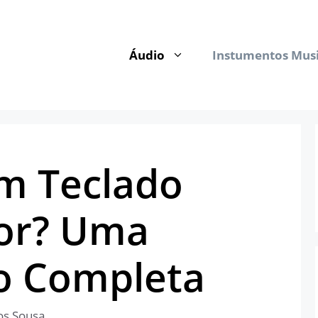
Áudio
Instumentos Musi
m Teclado
dor? Uma
o Completa
os Sousa