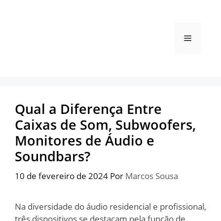
Pular
para
o
Menu
conteúdo
Qual a Diferença Entre
Caixas de Som, Subwoofers,
Monitores de Áudio e
Soundbars?
10 de fevereiro de 2024
Por
Marcos Sousa
Na diversidade do áudio residencial e profissional,
três dispositivos se destacam pela função de