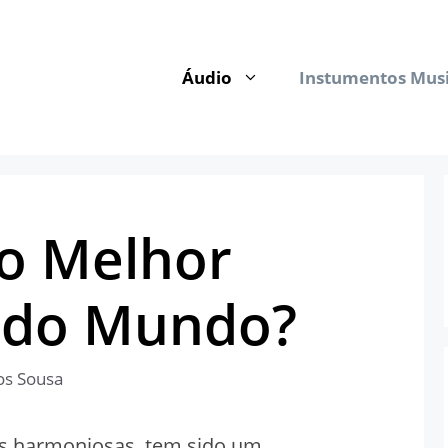
Áudio
Instumentos Musi
o Melhor
a do Mundo?
os Sousa
as harmoniosas, tem sido um