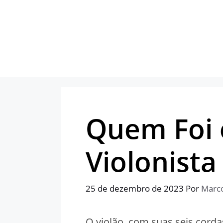
Pular
para
o
conteúdo
Quem Foi 
Violonist
25 de dezembro de 2023
Por
Marc
O violão, com suas seis cord