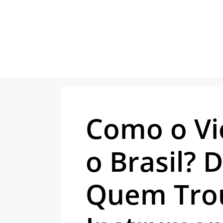
Pular
para
o
conteúdo
Como o Vi
o Brasil? 
Quem Tro