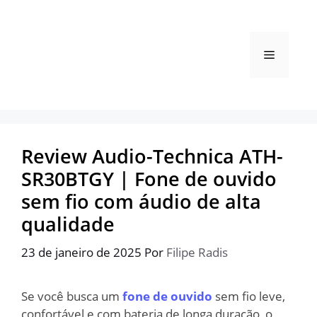
Pular
para
o
Menu
conteúdo
Review Audio-Technica ATH-
SR30BTGY | Fone de ouvido
sem fio com áudio de alta
qualidade
23 de janeiro de 2025
Por
Filipe Radis
Se você busca um
fone de ouvido
sem fio leve,
confortável e com bateria de longa duração, o