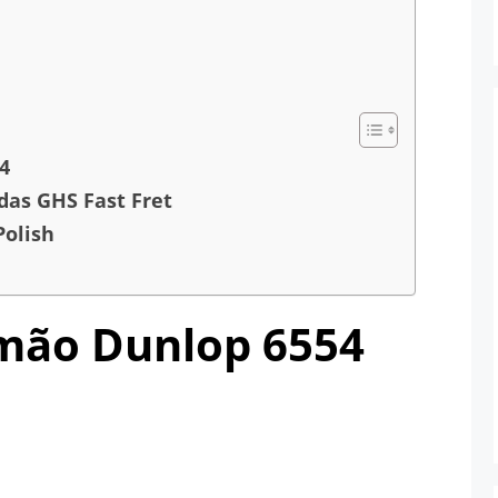
4
das GHS Fast Fret
Polish
imão Dunlop 6554