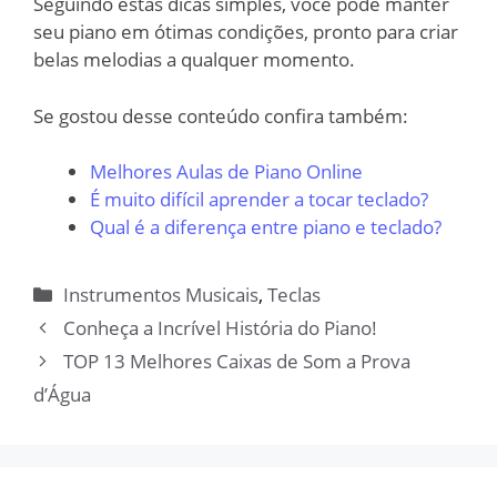
Seguindo estas dicas simples, você pode manter
seu piano em ótimas condições, pronto para criar
belas melodias a qualquer momento.
Se gostou desse conteúdo confira também:
Melhores Aulas de Piano Online
É muito difícil aprender a tocar teclado?
Qual é a diferença entre piano e teclado?
Categorias
Instrumentos Musicais
,
Teclas
Conheça a Incrível História do Piano!
TOP 13 Melhores Caixas de Som a Prova
d’Água