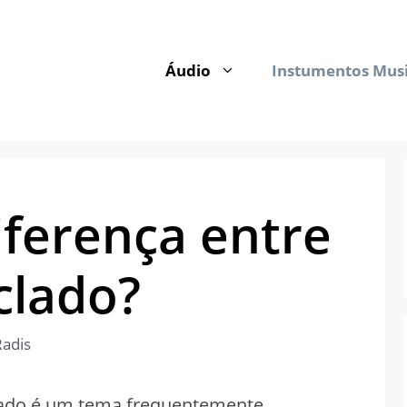
Áudio
Instumentos Musi
iferença entre
clado?
Radis
clado é um tema frequentemente