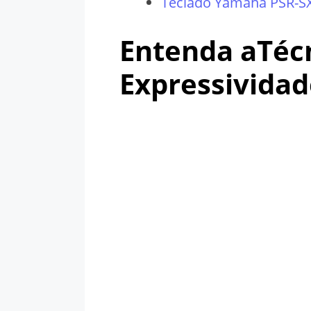
Teclado Yamaha PSR-SX
Entenda aTéc
Expressividad