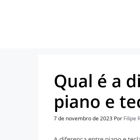
Pular
para
o
conteúdo
Qual é a d
piano e te
7 de novembro de 2023
Por
Filipe 
A diferença entre piano e te