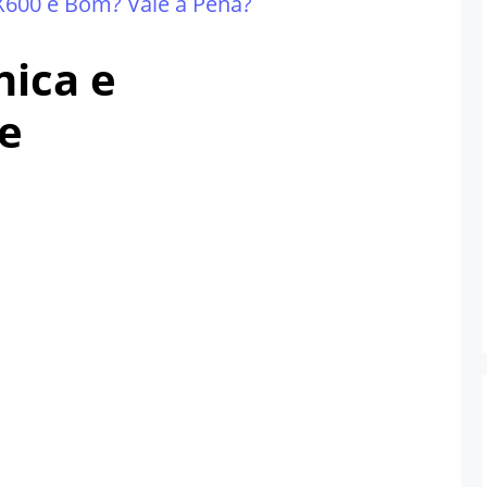
600 é Bom? Vale a Pena?
nica e
e