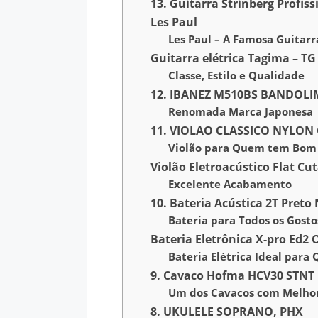
13. Guitarra Strinberg Profiss
Les Paul
Les Paul – A Famosa Guitarr
Guitarra elétrica Tagima – TG
Classe, Estilo e Qualidade
12. IBANEZ M510BS BANDOL
Renomada Marca Japonesa
11. VIOLAO CLASSICO NYLON 
Violão para Quem tem Bom
Violão Eletroacústico Flat C
Excelente Acabamento
10. Bateria Acústica 2T Preto
Bateria para Todos os Gosto
Bateria Eletrônica X-pro Ed2
Bateria Elétrica Ideal par
9. Cavaco Hofma HCV30 STNT 
Um dos Cavacos com Melhor
8. UKULELE SOPRANO, PHX