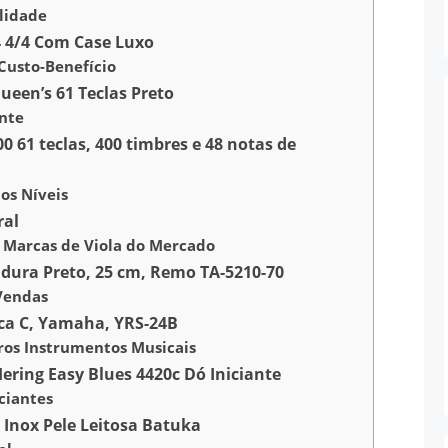
lidade
4 4/4 Com Case Luxo
Custo-Benefício
Queen’s 61 Teclas Preto
ante
0 61 teclas, 400 timbres e 48 notas de
os Níveis
ral
 Marcas de Viola do Mercado
dura Preto, 25 cm, Remo TA-5210-70
Vendas
oca C, Yamaha, YRS-24B
ros Instrumentos Musicais
ering Easy Blues 4420c Dó Iniciante
iciantes
t Inox Pele Leitosa Batuka