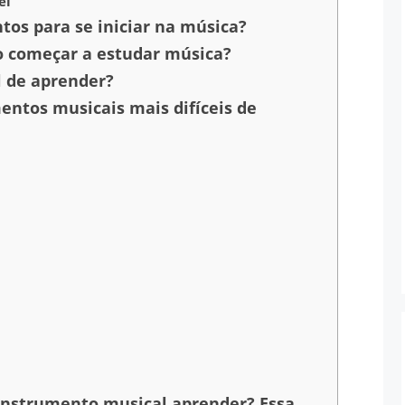
el
os para se iniciar na música?
o começar a estudar música?
l de aprender?
mentos musicais mais difíceis de
instrumento musical aprender? Essa