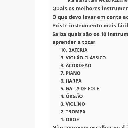
Pandeiro com Preço Acessív
Quais os melhores instrument
O que devo levar em conta a
Existe instrumento mais fáci
Saiba quais são os 10 instru
aprender a tocar
10. BATERIA
9. VIOLÃO CLÁSSICO
8. ACORDEÃO
7. PIANO
6. HARPA
5. GAITA DE FOLE
4. ÓRGÃO
3. VIOLINO
2. TROMPA
1. OBOÉ
Não consegue escolher qual 