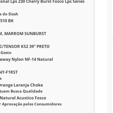
ional Lps 230 Cherry Burst Fosco Lps Series
a do Slash
 510 BK
IM, MARROM SUNBURST
C/TENSOR KS2 39” PRETO
 Gosto
utaway Nylon NF-14 Natural
 NY-F1RST
s
 Orange Laranja Choke
a Quem Busca Qualidade
Natural Acustico Fosco
 Aprovação pelos Consumidores