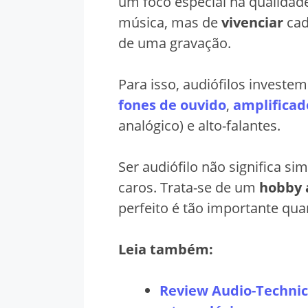
um foco especial na qualidad
música, mas de
vivenciar
cad
de uma gravação.
Para isso, audiófilos invest
fones de ouvido
,
amplificad
analógico) e alto-falantes.
Ser audiófilo não significa s
caros. Trata-se de um
hobby 
perfeito é tão importante qua
Leia também:
Review Audio-Technic