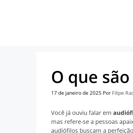
Pular
para
o
conteúdo
O que são 
17 de janeiro de 2025
Por
Filipe Ra
Você já ouviu falar em
audióf
mas refere-se a pessoas apa
audiófilos buscam a perfeiçã