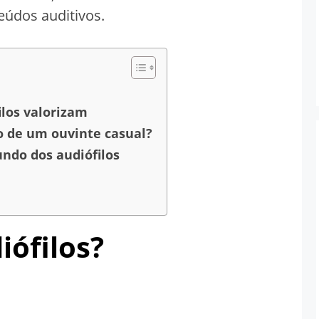
eúdos auditivos.
ilos valorizam
o de um ouvinte casual?
do dos audiófilos
iófilos?