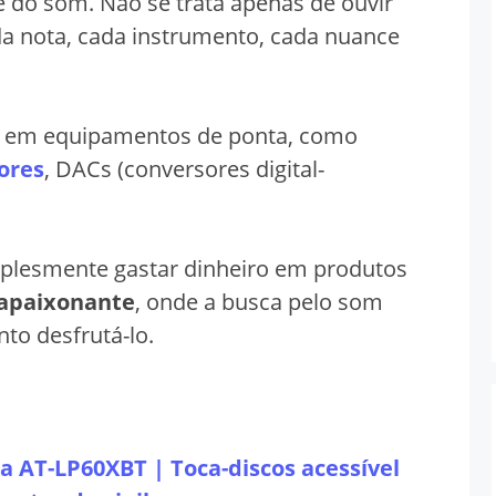
e do som. Não se trata apenas de ouvir
a nota, cada instrumento, cada nuance
em em equipamentos de ponta, como
ores
, DACs (conversores digital-
implesmente gastar dinheiro em produtos
apaixonante
, onde a busca pelo som
nto desfrutá-lo.
a AT-LP60XBT | Toca-discos acessível