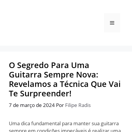
Pular
para
o
Menu
conteúdo
O Segredo Para Uma
Guitarra Sempre Nova:
Revelamos a Técnica Que Vai
Te Surpreender!
7 de março de 2024
Por
Filipe Radis
Uma dica fundamental para manter sua guitarra
sempre em condições impecáveis é realizar uma