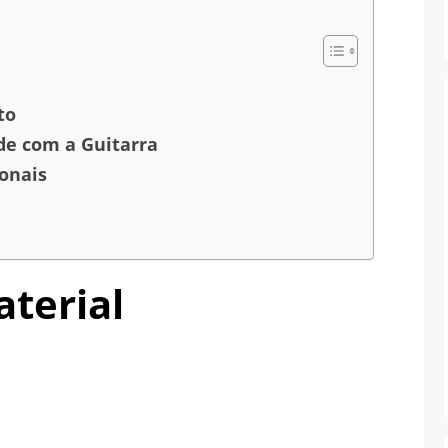
to
ade com a Guitarra
ionais
aterial