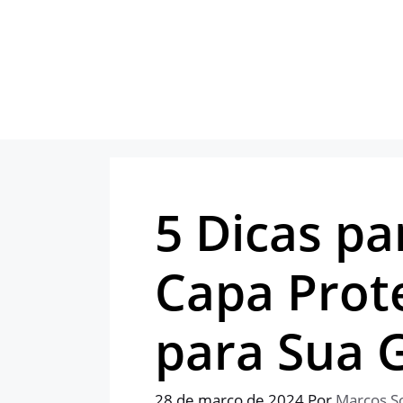
Pular
para
o
conteúdo
5 Dicas pa
Capa Prote
para Sua 
28 de março de 2024
Por
Marcos S