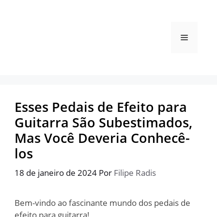
Pular
para
o
Menu
conteúdo
Esses Pedais de Efeito para
Guitarra São Subestimados,
Mas Você Deveria Conhecê-
los
18 de janeiro de 2024
Por
Filipe Radis
Bem-vindo ao fascinante mundo dos pedais de
efeito para guitarra!