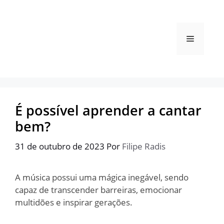
Pular
para
o
Menu
conteúdo
É possível aprender a cantar
bem?
31 de outubro de 2023
Por
Filipe Radis
A música possui uma mágica inegável, sendo
capaz de transcender barreiras, emocionar
multidões e inspirar gerações.