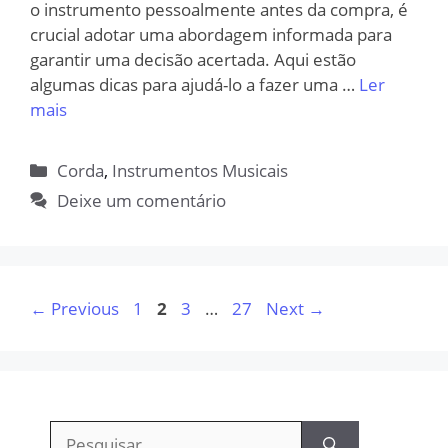
o instrumento pessoalmente antes da compra, é
crucial adotar uma abordagem informada para
garantir uma decisão acertada. Aqui estão
algumas dicas para ajudá-lo a fazer uma …
Ler
mais
Categorias
Corda
,
Instrumentos Musicais
Deixe um comentário
Page
Page
Page
Page
←
Previous
1
2
3
…
27
Next
→
Pesquisar